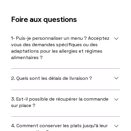
Foire aux questions
1- Puis-je personnaliser un menu ? Acceptez
vous des demandes spécifiques ou des
adaptations pour les allergies et régimes
alimentaires ?
Oui, vous pouvez personnaliser un menu en nous
contactant directement par téléphone ou par
2. Quels sont les délais de livraison ?
mail. Nous acceptons les demandes spécifiques en
fonction des demandes.
Les délais de livraison ou de retrait dans nos
locaux sont de 15 jours à partir de la date de votre
3. Est-il possible de récupérer la commande
sur place ?
commande.
Oui bien sûr , dès que votre commande sera prête,
vous serez informé et vous pourrez venir la
4. Comment conserver les plats jusqu’à leur