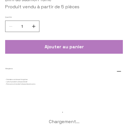
Produit vendu à partir de 5 pièces
Quantité
Ajouter au panier
Allergènes
- Céréales contenant du gluten
- Lait et produits à base de lait
- Poissons et produit à base de poissons
Chargement...