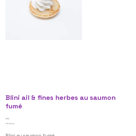
Blini ail & fines herbes au saumon
fumé
Prix
1,15 €
TVA Incluse
Blini au saumon fumé