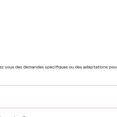
ez vous des demandes spécifiques ou des adaptations pour 
nous contactant directement par téléphone ou par mail. Nou
s locaux sont de 15 jours à partir de la date de votre command