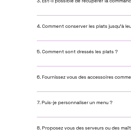
3. Est-il possible de récupérer la command
Oui bien sûr , dès que votre commande sera 
général de Gaulle, 83300 Draguignan
4. Comment conserver les plats jusqu’à l
Au frais et à consommer le jour de la livrais
5. Comment sont dressés les plats ?
Les plateaux repas sont déjà dressés, les en
dans des barquettes filmées et sont à dresse
6. Fournissez vous des accessoires comme
Non cela n'est pas fourni dans la prestation
7. Puis-je personnaliser un menu ?
Vous pouvez nous contacter au 06.64.86.18.0
8. Proposez vous des serveurs ou des maît