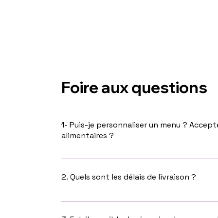
Foire aux questions
1- Puis-je personnaliser un menu ? Accept
alimentaires ?
Oui, vous pouvez personnaliser un menu en 
fonction des demandes.
2. Quels sont les délais de livraison ?
Les délais de livraison ou de retrait dans no