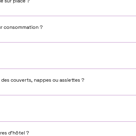
e sur place ?
prête, vous serez informé et vous pourrez venir la récupérer 
eur consommation ?
on ou du retrait dans nos locaux et au plus tard le lendemain.
trées également, il faut seulement ajouter la sauce qui est f
r .
 des couverts, nappes ou assiettes ?
 mais vous pouvez louer la vaisselle chez notre partenaire: Riv
8 afin d'en discuter.
res d’hôtel ?