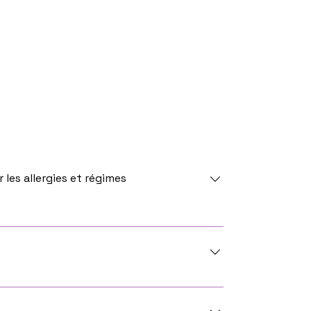
les allergies et régimes
s acceptons les demandes spécifiques en
e.