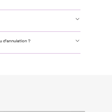
 ou alors en cas de force majeure.
u d’annulation ?
 service commercial, 30% sera demandé pour
avant le jour J, la totalité du paiement sera