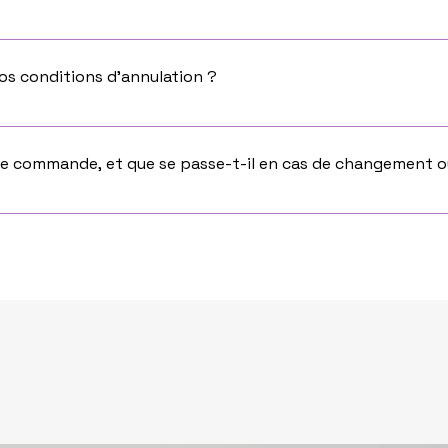
ices ici :
os conditions d’annulation ?
ur le site lors de votre commande. Aucune annulation possible,
une commande, et que se passe-t-il en cas de changement o
 à payer directement à la commande. Si vous passez par notre
reste 1 mois avant. (Si la commande est faite moins d'un mois 