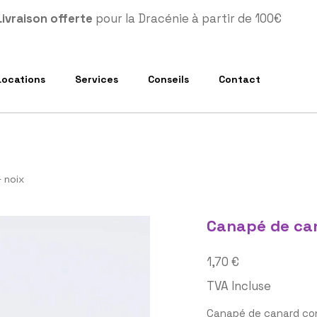
Livraison offerte
pour la Dracénie à partir de 100€
Locations
Services
Conseils
Contact
 noix
Canapé de can
Prix
1,70 €
TVA Incluse
Canapé de canard con