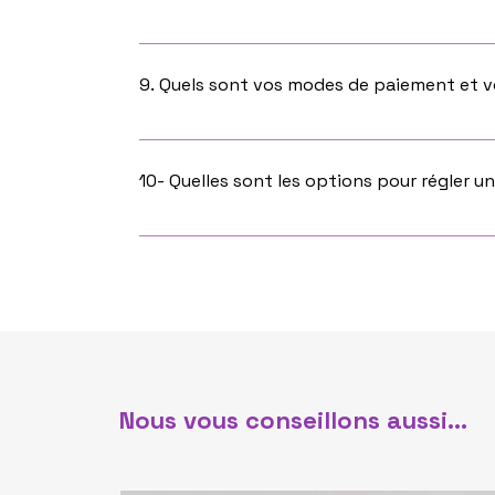
Oui ! Vous pouvez retrouver les différents serv
9. Quels sont vos modes de paiement et v
Le règlement sécurisé se fait directement s
10- Quelles sont les options pour régler 
Sur notre site, la totalité du paiement est
l'acompte et afin de bloquer la date puis le 
alors demandé.
Nous vous conseillons aussi...