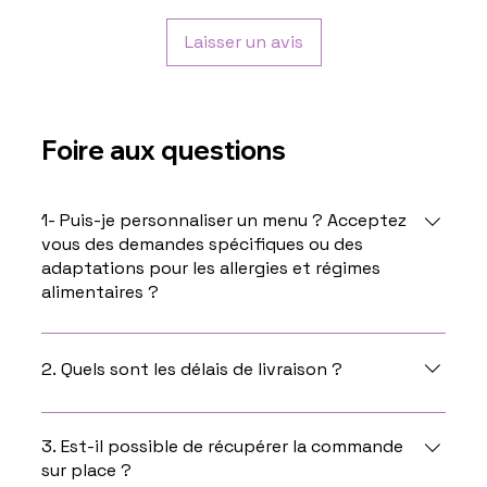
Laisser un avis
Foire aux questions
1- Puis-je personnaliser un menu ? Acceptez
vous des demandes spécifiques ou des
adaptations pour les allergies et régimes
alimentaires ?
Oui, vous pouvez personnaliser un menu en nous
contactant directement par téléphone ou par
2. Quels sont les délais de livraison ?
mail. Nous acceptons les demandes spécifiques en
fonction des demandes.
Les délais de livraison ou de retrait dans nos
locaux sont de 15 jours à partir de la date de votre
3. Est-il possible de récupérer la commande
sur place ?
commande.