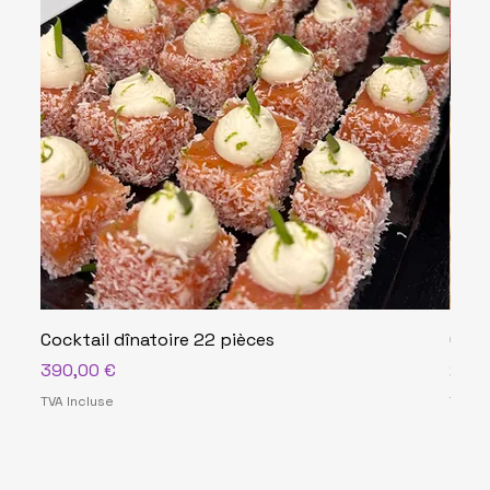
Cocktail dînatoire 22 pièces
Cock
Prix
Prix
390,00 €
290,
TVA Incluse
TVA In