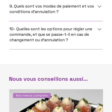
ici :
9. Quels sont vos modes de paiement et vos
conditions d’annulation ?
Le règlement sécurisé se fait directement sur le
site lors de votre commande. Aucune annulation
10- Quelles sont les options pour régler une
commande, et que se passe-t-il en cas de
possible, ou alors en cas de force majeure.
changement ou d’annulation ?
Sur notre site, la totalité du paiement est à payer
directement à la commande. Si vous passez par
notre service commercial, 30% sera demandé pour
l'acompte et afin de bloquer la date puis le reste 1
mois avant. (Si la commande est faite moins d'un
Nous vous conseillons aussi...
mois avant le jour J, la totalité du paiement sera
alors demandé.
Nos menus complets
N