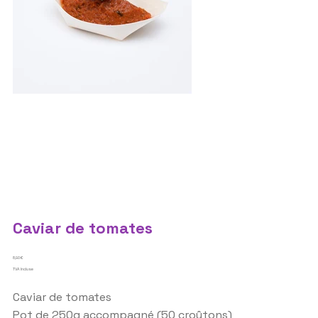
Caviar de tomates
Prix
8,90 €
TVA Incluse
Caviar de tomates
Pot de 250g accompagné (50 croûtons)