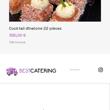
Cocktail dînatoire 22 pièces
Cock
Prix
Prix
390,00 €
290,
TVA Incluse
TVA In
Nous contacter