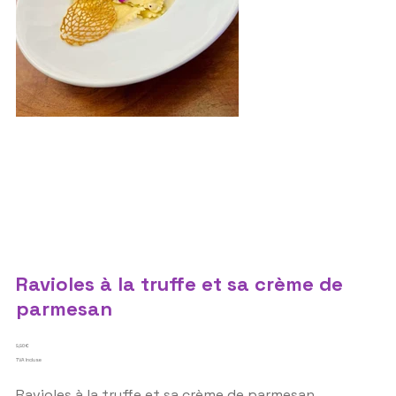
Ravioles à la truffe et sa crème de
parmesan
Prix
9,90 €
TVA Incluse
Ravioles à la truffe et sa crème de parmesan