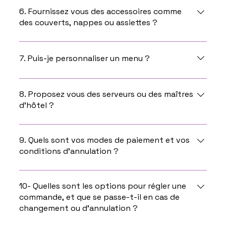
également, il faut seulement ajouter la sauce qui
6. Fournissez vous des accessoires comme
des couverts, nappes ou assiettes ?
est fournie à part. Les plats quant à eux sont
dans des barquettes filmées et sont à dresser .
Non cela n'est pas fourni dans la prestation mais
vous pouvez louer la vaisselle chez notre
7. Puis-je personnaliser un menu ?
partenaire: Riviera Loc Events
Vous pouvez nous contacter au 06.64.86.18.08
afin d'en discuter.
8. Proposez vous des serveurs ou des maîtres
d’hôtel ?
Oui ! Vous pouvez retrouver les différents services
ici :
9. Quels sont vos modes de paiement et vos
conditions d’annulation ?
Le règlement sécurisé se fait directement sur le
site lors de votre commande. Aucune annulation
10- Quelles sont les options pour régler une
commande, et que se passe-t-il en cas de
possible, ou alors en cas de force majeure.
changement ou d’annulation ?