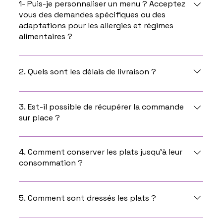
1- Puis-je personnaliser un menu ? Acceptez
vous des demandes spécifiques ou des
adaptations pour les allergies et régimes
alimentaires ?
Oui, vous pouvez personnaliser un menu en nous
contactant directement par téléphone ou par
2. Quels sont les délais de livraison ?
mail. Nous acceptons les demandes spécifiques en
fonction des demandes.
Les délais de livraison ou de retrait dans nos
locaux sont de 15 jours à partir de la date de votre
3. Est-il possible de récupérer la commande
sur place ?
commande.
Oui bien sûr , dès que votre commande sera prête,
vous serez informé et vous pourrez venir la
4. Comment conserver les plats jusqu’à leur
consommation ?
récupérer dans nos locaux situés au 93 Avenue du
général de Gaulle, 83300 Draguignan
Au frais et à consommer le jour de la livraison ou du
retrait dans nos locaux et au plus tard le
5. Comment sont dressés les plats ?
lendemain.
Les plateaux repas sont déjà dressés, les entrées