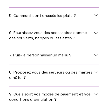
général de Gaulle, 83300 Draguignan
Au frais et à consommer le jour de la livraison ou du
retrait dans nos locaux et au plus tard le
5. Comment sont dressés les plats ?
lendemain.
Les plateaux repas sont déjà dressés, les entrées
également, il faut seulement ajouter la sauce qui
6. Fournissez vous des accessoires comme
des couverts, nappes ou assiettes ?
est fournie à part. Les plats quant à eux sont
dans des barquettes filmées et sont à dresser .
Non cela n'est pas fourni dans la prestation mais
vous pouvez louer la vaisselle chez notre
7. Puis-je personnaliser un menu ?
partenaire: Riviera Loc Events
Vous pouvez nous contacter au 06.64.86.18.08
afin d'en discuter.
8. Proposez vous des serveurs ou des maîtres
d’hôtel ?
Oui ! Vous pouvez retrouver les différents services
ici :
9. Quels sont vos modes de paiement et vos
conditions d’annulation ?