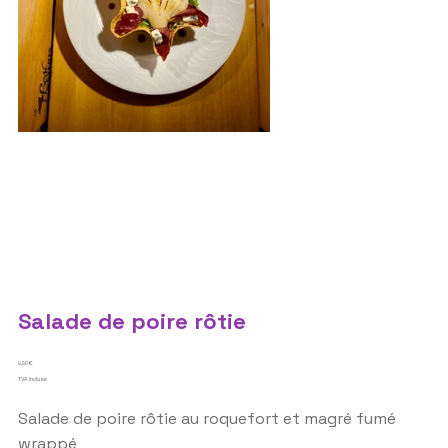
Salade de poire rôtie
Prix
9,90 €
TVA Incluse
Salade de poire rôtie au roquefort et magré fumé
wrappé