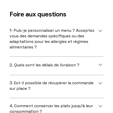
Foire aux questions
1- Puis-je personnaliser un menu ? Acceptez
vous des demandes spécifiques ou des
adaptations pour les allergies et régimes
alimentaires ?
Oui, vous pouvez personnaliser un menu en nous
contactant directement par téléphone ou par
2. Quels sont les délais de livraison ?
mail. Nous acceptons les demandes spécifiques en
fonction des demandes.
Les délais de livraison ou de retrait dans nos
locaux sont de 15 jours à partir de la date de votre
3. Est-il possible de récupérer la commande
sur place ?
commande.
Oui bien sûr , dès que votre commande sera prête,
vous serez informé et vous pourrez venir la
4. Comment conserver les plats jusqu’à leur
consommation ?
récupérer dans nos locaux situés au 93 Avenue du