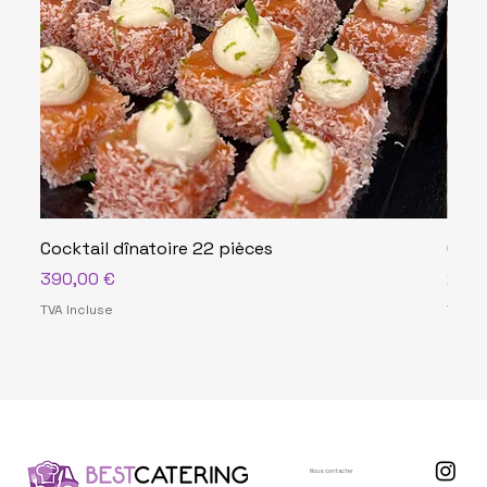
Cocktail dînatoire 22 pièces
Cock
Prix
Prix
390,00 €
290,
TVA Incluse
TVA In
Nous contacter