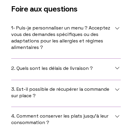
Foire aux questions
1- Puis-je personnaliser un menu ? Acceptez
vous des demandes spécifiques ou des
adaptations pour les allergies et régimes
alimentaires ?
Oui, vous pouvez personnaliser un menu en nous
contactant directement par téléphone ou par
2. Quels sont les délais de livraison ?
mail. Nous acceptons les demandes spécifiques en
fonction des demandes.
Les délais de livraison ou de retrait dans nos
locaux sont de 15 jours à partir de la date de votre
3. Est-il possible de récupérer la commande
sur place ?
commande.
Oui bien sûr , dès que votre commande sera prête,
vous serez informé et vous pourrez venir la
4. Comment conserver les plats jusqu’à leur
consommation ?
récupérer dans nos locaux situés au 93 Avenue du
général de Gaulle, 83300 Draguignan