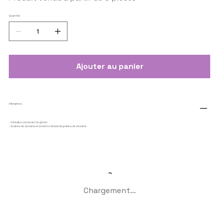
Quantité
Ajouter au panier
Allergènes
- Céréales contenant du gluten
- Graines de sésame et produits à base de graines de sésame
Chargement...