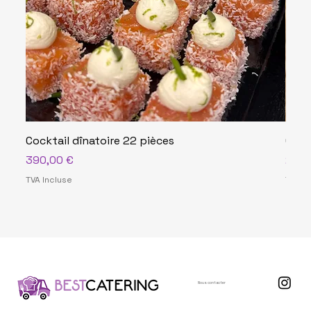
Cocktail dînatoire 22 pièces
Cock
Prix
Prix
390,00 €
290,
TVA Incluse
TVA In
Nous contacter