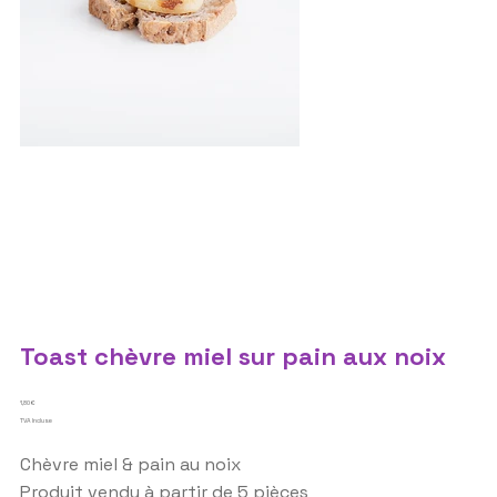
Toast chèvre miel sur pain aux noix
Prix
1,80 €
TVA Incluse
Chèvre miel & pain au noix
Produit vendu à partir de 5 pièces